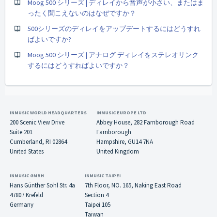
Moog 500 シリーズ | ディレイから音声が小さい、またはま
ったく聞こえないのはなぜですか？
500シリーズのディレイをアップデートするにはどうすれ
ばよいですか?
Moog 500 シリーズ | アナログ ディレイをステレオリンク
するにはどうすればよいですか？
INMUSIC WORLD HEADQUARTERS
INMUSIC EUROPE LTD
200 Scenic View Drive
Abbey House, 282 Farnborough Road
Suite 201
Farnborough
Cumberland, RI 02864
Hampshire, GU14 7NA
United States
United Kingdom
INMUSIC GMBH
INMUSIC TAIPEI
Hans Günther Sohl Str. 4a
7th Floor, NO. 165, Naking East Road
47807 Krefeld
Section 4
Germany
Taipei 105
Taiwan