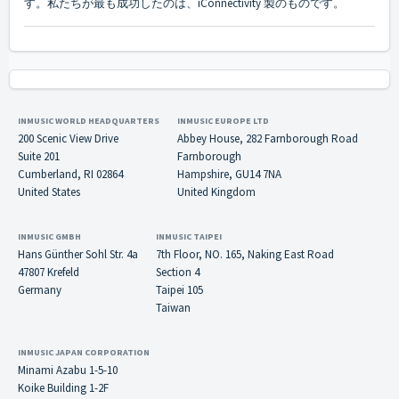
す。私たちが最も成功したのは、iConnectivity 製のものです。
INMUSIC WORLD HEADQUARTERS
INMUSIC EUROPE LTD
200 Scenic View Drive
Abbey House, 282 Farnborough Road
Suite 201
Farnborough
Cumberland, RI 02864
Hampshire, GU14 7NA
United States
United Kingdom
INMUSIC GMBH
INMUSIC TAIPEI
Hans Günther Sohl Str. 4a
7th Floor, NO. 165, Naking East Road
47807 Krefeld
Section 4
Germany
Taipei 105
Taiwan
INMUSIC JAPAN CORPORATION
Minami Azabu 1-5-10
Koike Building 1-2F