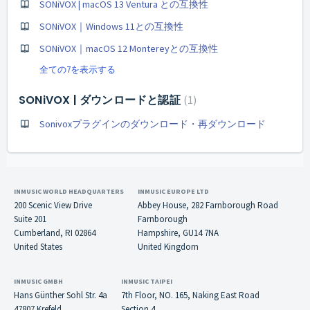
SONiVOX | macOS 13 Ventura との互換性
SONiVOX｜Windows 11との互換性
SONiVOX｜macOS 12 Montereyとの互換性
全ての7を表示する
SONiVOX | ダウンロードと認証
1
Sonivoxプラグインのダウンロード・再ダウンロード
INMUSIC WORLD HEADQUARTERS
INMUSIC EUROPE LTD
200 Scenic View Drive
Abbey House, 282 Farnborough Road
Suite 201
Farnborough
Cumberland, RI 02864
Hampshire, GU14 7NA
United States
United Kingdom
INMUSIC GMBH
INMUSIC TAIPEI
Hans Günther Sohl Str. 4a
7th Floor, NO. 165, Naking East Road
47807 Krefeld
Section 4