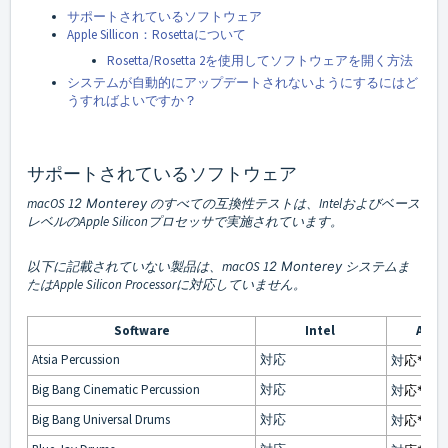
サポートされているソフトウェア
Apple Sillicon：Rosettaについて
Rosetta/Rosetta 2を使用してソフトウェアを開く方法
システムが自動的にアップデートされないようにするにはど
うすればよいですか？
サポートされているソフトウェア
macOS 1
2 Monterey
のすべての互換性テストは、Intelおよびベース
レベルのApple Siliconプロセッサで実施されています。
以下に記載されていない製品は、macOS 1
2 Monterey
システムま
たはApple Silicon Processorに対応していません。
Software
Intel
Apple
Atsia Percussion
対応
対
応*
Big Bang Cinematic Percussion
対応
対
応*
Big Bang Universal Drums
対応
対
応*