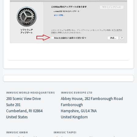
INMUSIC WORLD HEADQUARTERS
INMUSIC EUROPE LTD
200 Scenic View Drive
Abbey House, 282 Farnborough Road
Suite 201
Farnborough
Cumberland, RI 02864
Hampshire, GU14 7NA
United States
United Kingdom
INMUSIC GMBH
INMUSIC TAIPEI