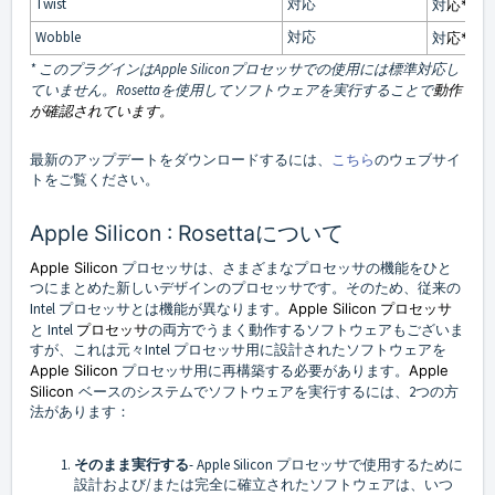
Twist
対応
対
応*
Wobble
対応
対
応*
* このプラグインはApple Siliconプロセッサでの使用には標準対応し
ていません。Rosettaを使用してソフトウェアを実行することで
動作
が確認されています。
最新のアップデートをダウンロードするには、
こちら
のウェブサイ
トをご覧ください。
Apple Silicon : Rosettaについて
Apple Silicon
プロセッサは、さまざまなプロセッサの機能をひと
つにまとめた新しいデザインのプロセッサです。そのため、従来の
Intel プロセッサとは機能が異なります。
Apple Silicon
プロセッサ
と Intel
プロセッサ
の両方でうまく動作するソフトウェアもございま
すが、これは元々Intel プロセッサ用に設計されたソフトウェアを
Apple Silicon
プロセッサ用に再構築する必要があります。
Apple
Silicon
ベースのシステムでソフトウェアを実行するには、2つの方
法があります：
そのまま実行する
- Apple Silicon プロセッサで使用するために
設計および/または完全に確立されたソフトウェアは、いつ