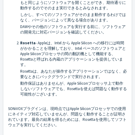
もと同じようにソフトウェアを開くことができ、期待通りに
動作するのでそのまま実行できるとみなされます。
しかし、すべてのソフトウェアがそのまま動作するわけでは
なく、バージョンによって異なる場合があります。
DAWやその他のソフトウェアを実行する前に、ソフトウェア
の開発元に対応バージョンを確認してください。
Rosetta
- Appleは、Intel から Apple Silicon への移行には時間
がかかることを理解しており、Intel ベースのソフトウェアと
Apple Siliconプロセッサの間の翻訳機として機能する、
Rosettaと呼ばれる内蔵のアプリケーションを提供していま
す。
Rosettaは、あなたが操作するアプリケーションではなく、必
要なときにバックグラウンドで実行されます。
動作保証はありませんが、Apple Siliconプロセッサ上で動作
しないソフトウェアでも、Rosettaを使えば問題なく動作する
可能性がございます。
SONiVOXプラグインは、現時点ではApple Siliconプロセッサでの使用
にネイティブ対応していませんが、問題なく動作することが証明さ
れています。最良の結果を得るためには、Rosettaを使用してソフト
ウェアを実行してください。