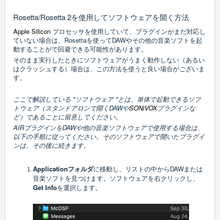
Rosetta/Rosetta 2を使用してソフトウェアを開く方法
Apple Silicon
プロセッサを使用していて、プラグインがまだ対応し
ていない場合は、Rosettaを使ってDAWやその他の音楽ソフトを起
動することがで回避できる可能性があります。
そのまま実行したときにソフトウェアがうまく動作しない（あるい
はクラッシュする）場合は、この方法を使うと良い場合がございま
す。
ここで解説している "ソフトウェア "とは、単体で起動できるソフ
トウェア（スタンドアロンで開くDAWや
SONiVOX
プラグインな
ど）であることに留意してください。
AIRプラグインをDAWや他の音楽ソフトウェアで使用する場合は、
以下の手順に従ってください。そのソフトウェアで開いたプラグイ
ンは、その後に続きます。
Applicationフォルダ
に移動し、リストの中からDAWまたは
音楽ソフトを見つけます。ソフトウェアを右クリックし、
Get Info
を選択します。