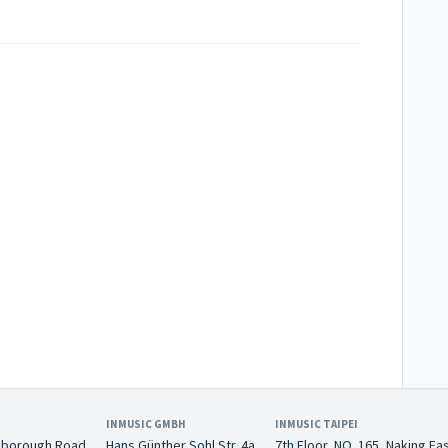
INMUSIC GMBH
INMUSIC TAIPEI
nborough Road
Hans Günther Sohl Str. 4a
7th Floor, NO. 165, Naking Ea