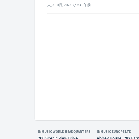
火, 3 10月, 2023 で 2:31 午前
INMUSIC WORLD HEADQUARTERS
INMUSIC EUROPE LTD
200 Scenic View Drive
Abbey House, 282 Far