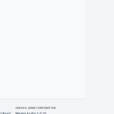
INMUSIC JAPAN CORPORATION
st Road
Minami Azabu 1-5-10