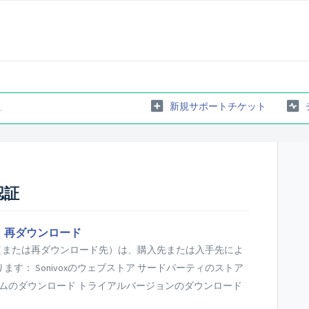
新規サポートチケット
認証
ド・再ダウンロード
ド先（または再ダウンロード先）は、購入先または入手先によ
す： Sonivoxのウェブストア サードパーティのストア
ラムのダウンロード トライアルバージョンのダウンロード