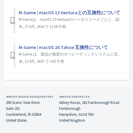
M-Game | macOS 13 Venturaとの互換性について
M-Gameは、macOS 13 Venturaのベータリリースごとに、該当するすべてのハードウェアおよびソフトウェア製品を積極的にテストしてきました。 ユーザーの皆様が新しいアップデートに飛びつく前に、何が機能するのかを正確に知ることがいかに重要であるかを理解しています。 M-Gameは、R...
木, 27 6月, 2024 で 12:28 午前
M-Game | macOS 26 Tahoe 互換性について
M-Game は、製品が最新のオペレーティングシステムと完全に互換性を持つことの重要性を認識しています。そのため、現在、ソフトウェアがmacOS 26 Tahoeと完全に互換性があることを確認するためのテストを実施しています。 Tahoeのベータビルドは既に提供されていますが、最終的にはmac...
金, 12 9月, 2025 で 3:05 午前
INMUSIC WORLD HEADQUARTERS
INMUSIC EUROPE LTD
200 Scenic View Drive
Abbey House, 282 Farnborough Road
Suite 201
Farnborough
Cumberland, RI 02864
Hampshire, GU14 7NA
United States
United Kingdom