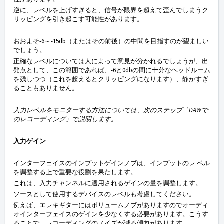
逆に、レベルを上げすぎると、信号が限界を超えて歪んでしまうク
リッピングを引き起こす可能性があります。
おおよそ-6～-15db（またはその前後）の中間を目指すのが望ましい
でしょう。
正確なレベルについては人によって意見が分かれるでしょうが、出
発点として、この範囲であれば、-6と0dbの間に十分なヘッドルーム
を残しつつ（これを超えるとクリッピングになります）、静かすぎ
ることもありません。
入力レベルをモニターする方法については、次のステップ「DAWで
のレコーディング」で説明します。
入力ゲイン
インターフェイスのインプットゲインノブは、インプットのレ ベル
を調整する上で重要な役割を果たします。
これは、入力チャンネルに適用されるゲインの量を調整します。
ソースとして使用するデバイスのレベルも考慮してください。
例えば、エレキギターにはボリュームノブがありますので
オーディ
オインターフェイスのゲインを少なくする必要があります。こうす
ることで、レコーディングのノイズが減る傾向があります。