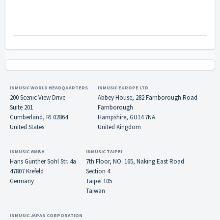
INMUSIC WORLD HEADQUARTERS
INMUSIC EUROPE LTD
200 Scenic View Drive
Abbey House, 282 Farnborough Road
Suite 201
Farnborough
Cumberland, RI 02864
Hampshire, GU14 7NA
United States
United Kingdom
INMUSIC GMBH
INMUSIC TAIPEI
Hans Günther Sohl Str. 4a
7th Floor, NO. 165, Naking East Road
47807 Krefeld
Section 4
Germany
Taipei 105
Taiwan
INMUSIC JAPAN CORPORATION