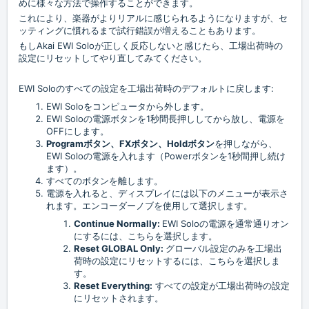
めに様々な方法で操作することができます。
これにより、楽器がよりリアルに感じられるようになりますが、セ
ッティングに慣れるまで試行錯誤が増えることもあります。
もしAkai EWI Soloが正しく反応しないと感じたら、工場出荷時の
設定にリセットしてやり直してみてください。
EWI Soloのすべての設定を工場出荷時のデフォルトに戻します:
EWI Soloをコンピュータから外します。
EWI Soloの電源ボタンを1秒間長押ししてから放し、電源を
OFFにします。
Programボタン、FXボタン、Holdボタン
を押しながら、
EWI Soloの電源を入れます（Powerボタンを1秒間押し続け
ます）。
すべてのボタンを離します。
電源を入れると、ディスプレイには以下のメニューが表示さ
れます。エンコーダーノブを使用して選択します。
Continue Normally:
EWI Soloの電源を通常通りオン
にするには、こちらを選択します。
Reset GLOBAL Only:
グローバル設定のみを工場出
荷時の設定にリセットするには、
こちらを選択しま
す。
Reset Everything:
すべての設定が工場出荷時の設定
にリセットされます。