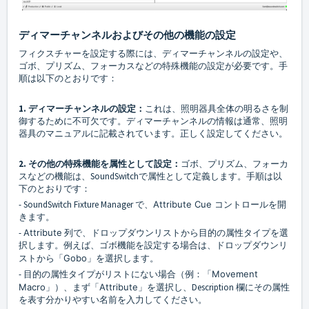
ディマーチャンネルおよびその他の機能の設定
フィクスチャーを設定する際には、ディマーチャンネルの設定や、
ゴボ、プリズム、フォーカスなどの特殊機能の設定が必要です。手
順は以下のとおりです：
1. ディマーチャンネルの設定：
これは、照明器具全体の明るさを制
御するために不可欠です。ディマーチャンネルの情報は通常、照明
器具のマニュアルに記載されています。正しく設定してください。
2. その他の特殊機能を属性として設定：
ゴボ、プリズム、フォーカ
スなどの機能は、SoundSwitchで属性として定義します。手順は以
下のとおりです：
- SoundSwitch Fixture Manager で、
Attribute Cue
コントロールを開
きます。
-
Attribute
列で、ドロップダウンリストから目的の属性タイプを選
択します。例えば、ゴボ機能を設定する場合は、ドロップダウンリ
ストから「
Gobo
」を選択します。
- 目的の属性タイプがリストにない場合（例：「
Movement
Macro
」）、まず「
Attribute
」を選択し、Description 欄にその属性
を表す分かりやすい名前を入力してください。