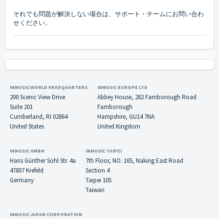
それでも問題が解決しない場合は、サポート・チームにお問い合わ
せください。
INMUSIC WORLD HEADQUARTERS
INMUSIC EUROPE LTD
200 Scenic View Drive
Abbey House, 282 Farnborough Road
Suite 201
Farnborough
Cumberland, RI 02864
Hampshire, GU14 7NA
United States
United Kingdom
INMUSIC GMBH
INMUSIC TAIPEI
Hans Günther Sohl Str. 4a
7th Floor, NO. 165, Naking East Road
47807 Krefeld
Section 4
Germany
Taipei 105
Taiwan
INMUSIC JAPAN CORPORATION