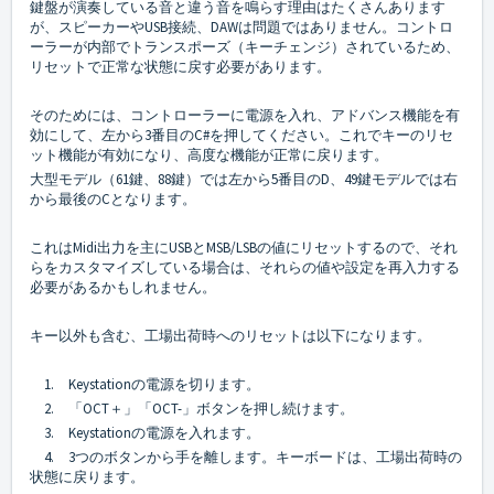
鍵盤が演奏している音と違う音を鳴らす理由はたくさんあります
が、スピーカーやUSB接続、DAWは問題ではありません。コントロ
ーラーが内部でトランスポーズ（キーチェンジ）されているため、
リセットで正常な状態に戻す必要があります。
そのためには、コントローラーに電源を入れ、アドバンス機能を有
効にして、左から3番目のC#を押してください。これでキーのリセ
ット機能が有効になり、高度な機能が正常に戻ります。
大型モデル（61鍵、88鍵）では左から5番目のD、49鍵モデルでは右
から最後のCとなります。
これはMidi出力を主にUSBとMSB/LSBの値にリセットするので、それ
らをカスタマイズしている場合は、それらの値や設定を再入力する
必要があるかもしれません。
キー以外も含む、工場出荷時へのリセットは以下になります。
1. Keystationの電源を切ります。
2. 「OCT＋」「OCT-」ボタンを押し続けます。
3. Keystationの電源を入れます。
4. 3つのボタンから手を離します。キーボードは、工場出荷時の
状態に戻ります。