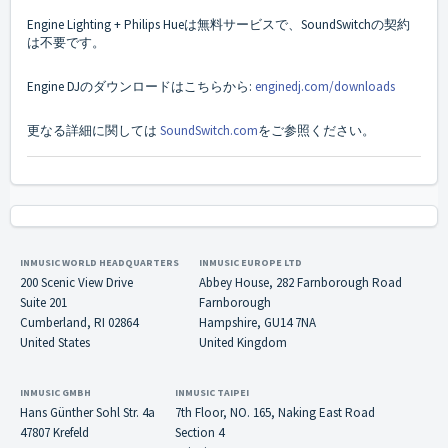
Engine Lighting + Philips Hueは無料サービスで、SoundSwitchの契約
は不要です。
Engine DJのダウンロードはこちらから:
enginedj.com/downloads
更なる詳細に関しては
SoundSwitch.com
をご参照ください。
INMUSIC WORLD HEADQUARTERS
INMUSIC EUROPE LTD
200 Scenic View Drive
Abbey House, 282 Farnborough Road
Suite 201
Farnborough
Cumberland, RI 02864
Hampshire, GU14 7NA
United States
United Kingdom
INMUSIC GMBH
INMUSIC TAIPEI
Hans Günther Sohl Str. 4a
7th Floor, NO. 165, Naking East Road
47807 Krefeld
Section 4