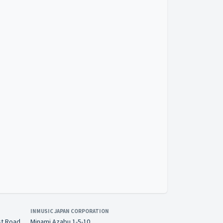
INMUSIC JAPAN CORPORATION
st Road
Minami Azabu 1-5-10