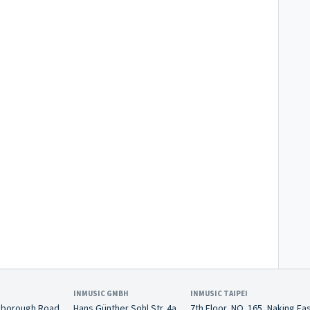
INMUSIC GMBH
INMUSIC TAIPEI
nborough Road
Hans Günther Sohl Str. 4a
7th Floor, NO. 165, Naking Ea