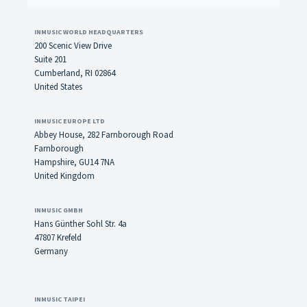
INMUSIC WORLD HEADQUARTERS
200 Scenic View Drive
Suite 201
Cumberland, RI 02864
United States
INMUSIC EUROPE LTD
Abbey House, 282 Farnborough Road
Farnborough
Hampshire, GU14 7NA
United Kingdom
INMUSIC GMBH
Hans Günther Sohl Str. 4a
47807 Krefeld
Germany
INMUSIC TAIPEI