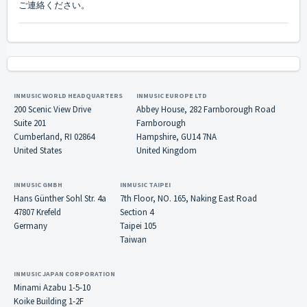
ご連絡ください。
INMUSIC WORLD HEADQUARTERS
INMUSIC EUROPE LTD
200 Scenic View Drive
Abbey House, 282 Farnborough Road
Suite 201
Farnborough
Cumberland, RI 02864
Hampshire, GU14 7NA
United States
United Kingdom
INMUSIC GMBH
INMUSIC TAIPEI
Hans Günther Sohl Str. 4a
7th Floor, NO. 165, Naking East Road
47807 Krefeld
Section 4
Germany
Taipei 105
Taiwan
INMUSIC JAPAN CORPORATION
Minami Azabu 1-5-10
Koike Building 1-2F