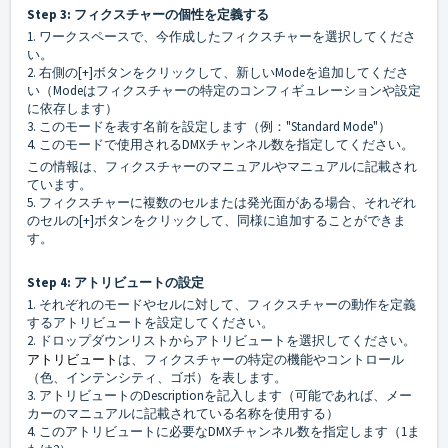
Step 3: フィクスチャーの個性を定義する
1. ワークスペースで、今作成したフィクスチャーを選択してくださ
い。
2. 右側の[+]ボタンをクリックして、新しいModeを追加してくださ
い（Modeはフィクスチャーの特定のコンフィギュレーションや設定
に依存します）
3. このモードを表す名前を設定します（例："Standard Mode"）
4. このモードで使用されるDMXチャンネル数を指定してください。
この情報は、フィクスチャーのマニュアルやマニュアルに記載され
ています。
5. フィクスチャーに複数のセルまたは発光面がある場合、それぞれ
のセルの[+]ボタンをクリックして、同様に追加することができま
す。
Step 4: アトリビュートの設定
1. それぞれのモードやセルに対して、フィクスチャーの動作を定義
するアトリビュートを設定してください。
2. ドロップダウンリストからアトリビュートを選択してください。
アトリビュート
は、フィクスチャーの特定の機能やコントロール
（色、インテンシティ、ゴボ）を表します。
3. アトリビュートのDescriptionを記入します（可能であれば、メー
カーのマニュアルに記載されている名称を使用する）
4. このアトリビュートに必要なDMXチャンネル数を指定します（1ま