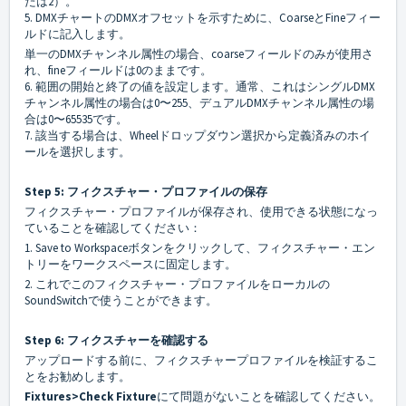
たは2）。
5. DMXチャートのDMXオフセットを示すために、CoarseとFineフィー
ルドに記入します。
単一のDMXチャンネル属性の場合、coarseフィールドのみが使用さ
れ、fineフィールドは0のままです。
6. 範囲の開始と終了の値を設定します。通常、これはシングルDMX
チャンネル属性の場合は0〜255、デュアルDMXチャンネル属性の場
合は0〜65535です。
7. 該当する場合は、Wheelドロップダウン選択から定義済みのホイ
ールを選択します。
Step 5: フィクスチャー・プロファイルの保存
フィクスチャー・プロファイルが保存され、使用できる状態になっ
ていることを確認してください：
1. Save to Workspaceボタンをクリックして、フィクスチャー・エン
トリーをワークスペースに固定します。
2. これでこのフィクスチャー・プロファイルをローカルの
SoundSwitchで使うことができます。
Step 6: フィクスチャーを確認する
アップロードする前に、フィクスチャープロファイルを検証するこ
とをお勧めします。
Fixtures>Check Fixture
にて問題がないことを確認してください。